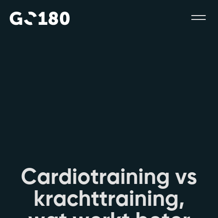
C
a
r
d
i
o
t
r
a
i
n
i
n
g
v
s
k
r
a
c
h
t
t
r
a
i
n
i
n
g
,