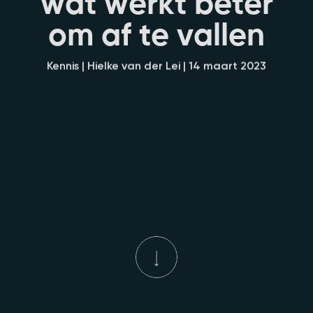
w
a
t
w
e
r
k
t
b
e
t
e
r
o
m
a
f
t
e
v
a
l
l
e
n
Kennis | Hielke van der Lei | 14 maart 2023