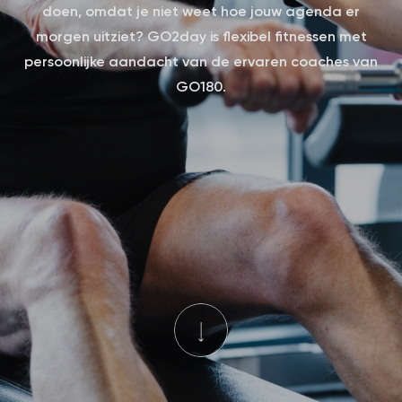
doen, omdat je niet weet hoe jouw agenda er
morgen uitziet? GO2day is flexibel fitnessen met
persoonlijke aandacht van de ervaren coaches van
GO180.