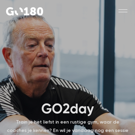
G
O
2
d
a
y
Train je het liefst in een rustige gym, waar de
coaches je kennen? En wil je vandaag nog een sessie