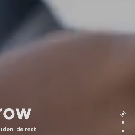
r
o
w
orden, de rest