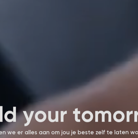
l
d
y
o
u
r
t
o
m
o
r
n we er alles aan om jou je beste zelf te laten w