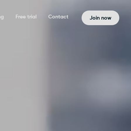
ng
Free trial
Contact
Join now