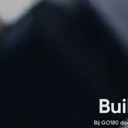
B
u
i
Bij GO180 doe