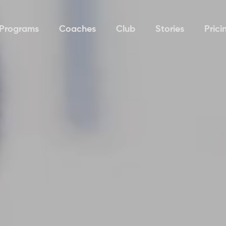
Programs
Coaches
Club
Stories
Prici