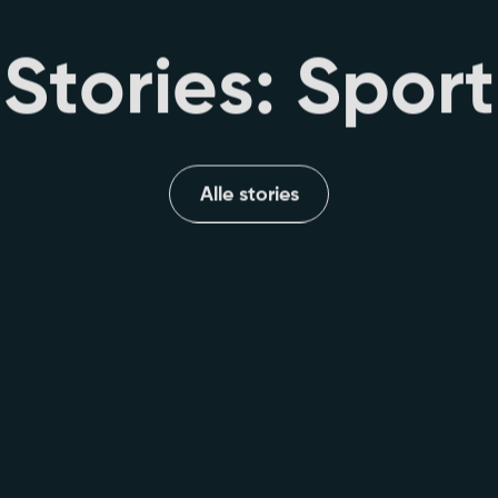
S
t
o
r
i
e
s
:
S
p
o
r
t
Alle stories