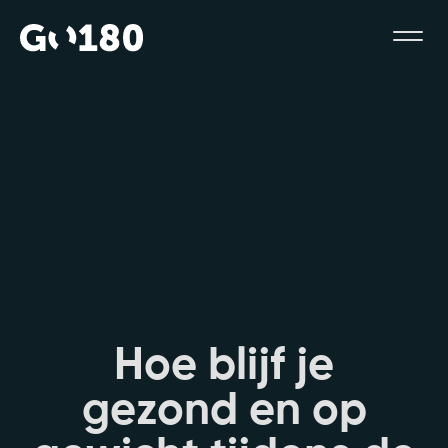
H
o
e
b
l
i
j
f
j
e
g
e
z
o
n
d
e
n
o
p