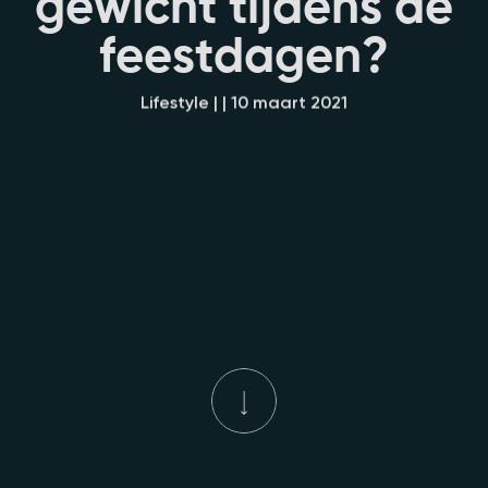
g
e
w
i
c
h
t
t
i
j
d
e
n
s
d
e
f
e
e
s
t
d
a
g
e
n
?
Lifestyle | | 10 maart 2021