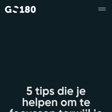
5
t
i
p
s
d
i
e
j
e
h
e
l
p
e
n
o
m
t
e