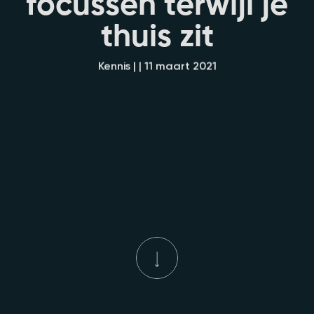
f
o
c
u
s
s
e
n
t
e
r
w
i
j
l
j
e
t
h
u
i
s
z
i
t
Kennis | | 11 maart 2021