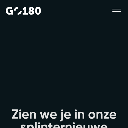
Z
i
e
n
w
e
j
e
i
n
o
n
z
e
s
p
l
i
n
t
e
r
n
i
e
u
w
e