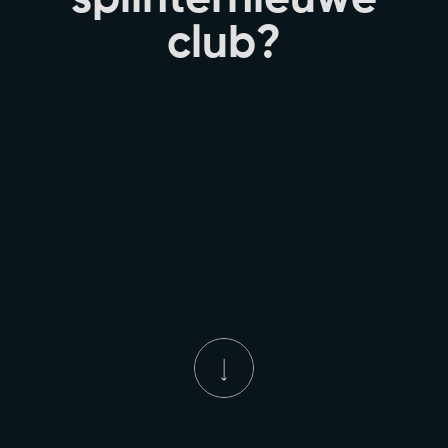
c
l
u
b
?