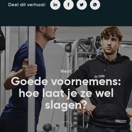
Deel dit verhaal:
Next
Goede voornemens:
hoe laat je ze wel
slagen?