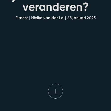
v
e
r
a
n
d
e
r
e
n
?
Fitness | Hielke van der Lei | 28 januari 2025