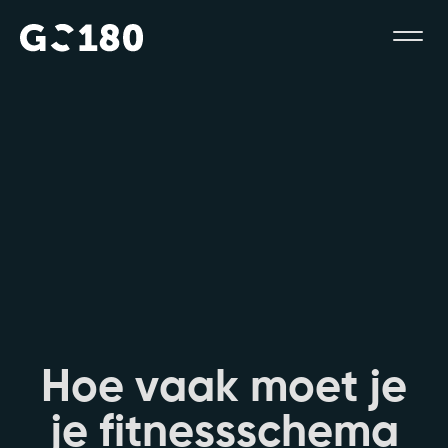
H
o
e
v
a
a
k
m
o
e
t
j
e
j
e
f
i
t
n
e
s
s
s
c
h
e
m
a