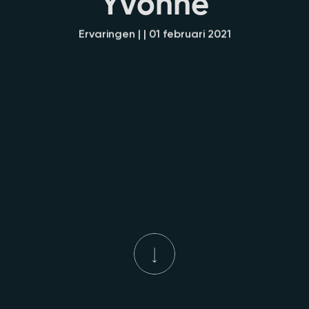
Y
v
o
n
n
e
Ervaringen | | 01 februari 2021