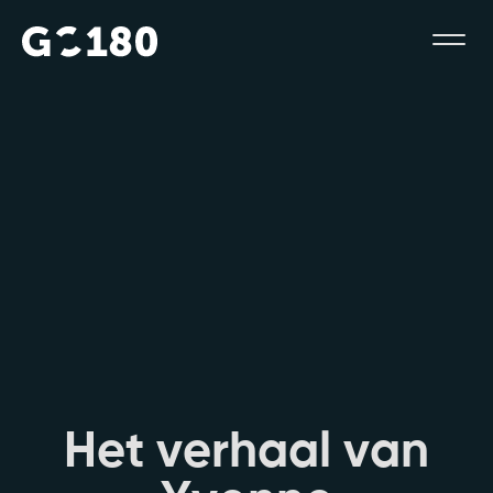
H
e
t
v
e
r
h
a
a
l
v
a
n