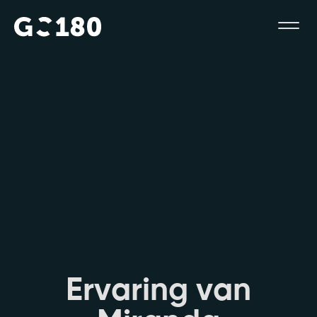
E
r
v
a
r
i
n
g
v
a
n