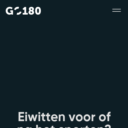
E
i
w
i
t
t
e
n
v
o
o
r
o
f