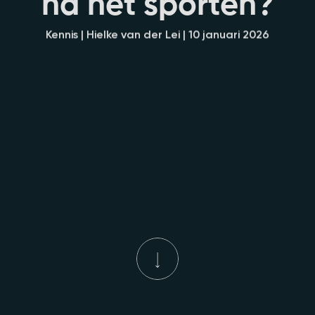
n
a
h
e
t
s
p
o
r
t
e
n
?
Kennis | Hielke van der Lei | 10 januari 2026