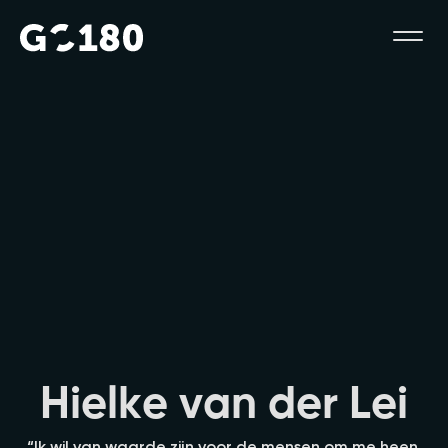
H
i
e
l
k
e
v
a
n
d
e
r
L
e
i
“Ik wil van waarde zijn voor de mensen om me heen,