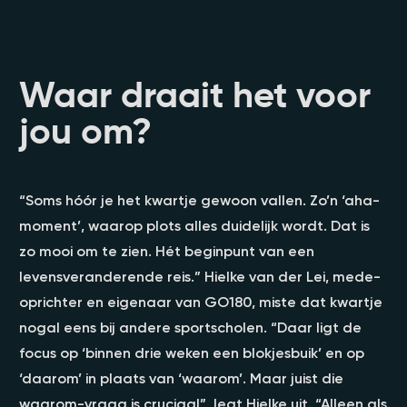
Waar draait het voor
jou om?
“Soms hóór je het kwartje gewoon vallen. Zo’n ‘aha-
moment’, waarop plots alles duidelijk wordt. Dat is
zo mooi om te zien. Hét beginpunt van een
levensveranderende reis.” Hielke van der Lei, mede-
oprichter en eigenaar van GO180, miste dat kwartje
nogal eens bij andere sportscholen. “Daar ligt de
focus op ‘binnen drie weken een blokjesbuik’ en op
‘daarom’ in plaats van ‘waarom’. Maar juist die
waarom-vraag is cruciaal”, legt Hielke uit. “Alleen als